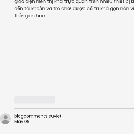
giao diện hiển thị khá trực quan trên nhiều thiết bị
đến tài khoản và trò chơi được bố trí khá gọn nên vi
thời gian hơn
Like
Reply
blogcommentsieuviet
May 09