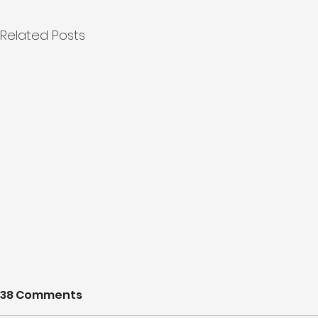
Related Posts
38 Comments